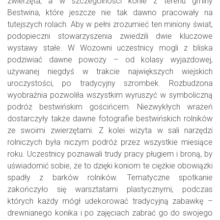
zwierzęta, a w szczególności konie z terenu gminy
Bestwina, które jeszcze nie tak dawno pracowały na
tutejszych rolach. Aby w pełni zrozumieć ten miniony świat,
podopieczni stowarzyszenia zwiedzili dwie kluczowe
wystawy stałe. W Wozowni uczestnicy mogli z bliska
podziwiać dawne powozy – od kolasy wyjazdowej,
używanej niegdyś w trakcie największych wiejskich
uroczystości, po tradycyjny szrombek. Rozbudzona
wyobraźnia pozwoliła wszystkim wyruszyć w symboliczną
podróż bestwińskim gościńcem. Niezwykłych wrażeń
dostarczyły także dawne fotografie bestwińskich rolników
ze swoimi zwierzętami. Z kolei wizyta w sali narzędzi
rolniczych była niczym podróż przez wszystkie miesiące
roku. Uczestnicy poznawali trudy pracy pługiem i broną, by
uświadomić sobie, że to dzięki koniom te ciężkie obowiązki
spadły z barków rolników. Tematyczne spotkanie
zakończyło się warsztatami plastycznymi, podczas
których każdy mógł udekorować tradycyjną zabawkę –
drewnianego konika i po zajęciach zabrać go do swojego