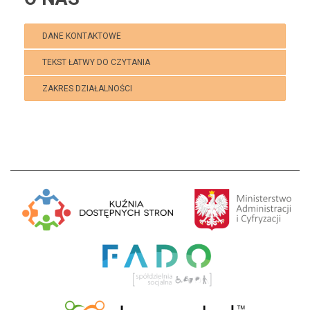
DANE KONTAKTOWE
TEKST ŁATWY DO CZYTANIA
ZAKRES DZIAŁALNOŚCI