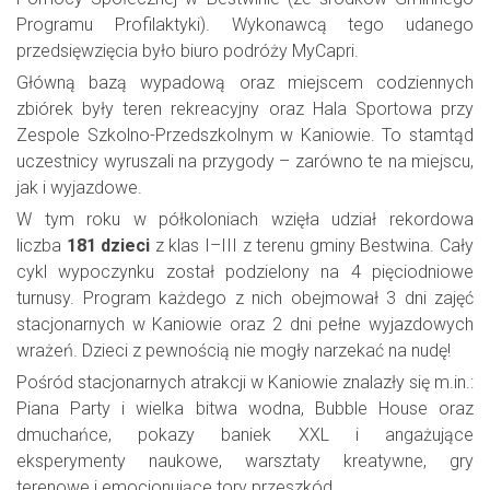
Programu Profilaktyki). Wykonawcą tego udanego
przedsięwzięcia było biuro podróży MyCapri.
Główną bazą wypadową oraz miejscem codziennych
zbiórek były teren rekreacyjny oraz Hala Sportowa przy
Zespole Szkolno-Przedszkolnym w Kaniowie. To stamtąd
uczestnicy wyruszali na przygody – zarówno te na miejscu,
jak i wyjazdowe.
W tym roku w półkoloniach wzięła udział rekordowa
liczba
181 dzieci
z klas I–III z terenu gminy Bestwina. Cały
cykl wypoczynku został podzielony na 4 pięciodniowe
turnusy. Program każdego z nich obejmował 3 dni zajęć
stacjonarnych w Kaniowie oraz 2 dni pełne wyjazdowych
wrażeń. Dzieci z pewnością nie mogły narzekać na nudę!
Pośród stacjonarnych atrakcji w Kaniowie znalazły się m.in.:
Piana Party i wielka bitwa wodna, Bubble House oraz
dmuchańce, pokazy baniek XXL i angażujące
eksperymenty naukowe, warsztaty kreatywne, gry
terenowe i emocjonujące tory przeszkód.