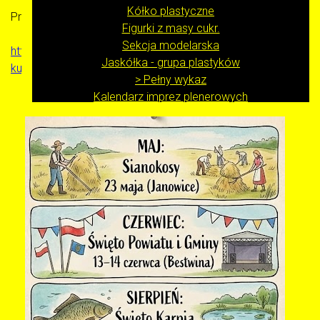
Kółko plastyczne
Przejdź pod adres:
Figurki z masy cukr.
Sekcja modelarska
https://bip.bestwina.pl/kultura/gminny-osrodek-
Jaskółka - grupa plastyków
kultury
(link zewnętrzny).
> Pełny wykaz
Kalendarz imprez plenerowych
Obiekty
Strona
Deklaracja dostępności
Polityka dotycząca plików COOKIES
Mapa strony
BIP
Kontakt