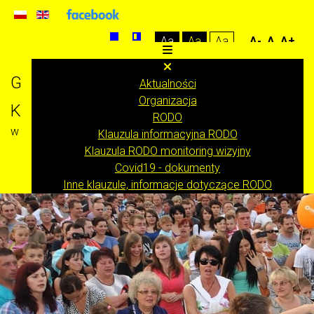
Aa
Aa
Aa
A-
A
A+
Gminny Ośrodek
Aktualności
Organizacja
Kultury
RODO
w Bestwinie
Klauzula informacyjna RODO
Klauzula RODO monitoring wizyjny
Covid19 - dokumenty
Inne klauzule, informacje dotyczące RODO
Statut Gminnego Ośrodka Kultury
Standardy ochrony małoletnich
Projekty
Oferta zajęć
Zajęcia sportowe
Trening dla kobiet
Pilates