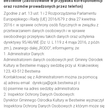
Bestwinie (zastosowanie w przypadku korespondencji
oraz rozmów prowadzonych przez telefon)
Zgodnie z art. 13 ust. 1 i 2 Rozporządzenia Parlamentu
Europejskiego i Rady (UE) 2016/679 z dnia 27 kwietnia
2016 r. w sprawie ochrony osób fizycznych w związku z
przetwarzaniem danych osobowych i w sprawie
swobodnego przepływu takich danych oraz uchylenia
dyrektywy 95/46/WE (Dz. U. L 119 z 4 maja 2016, z późn.
zm.), zwanego dalej „RODO”, informujemy, że:
1. Administrator Danych:
Administratorem danych osobowych jest: Gminny Ośrodek
Kultury w Bestwinie mający siedzibę przy ul. Krakowskiej
123, 43-512 Bestwina
Kontaktować się z Administratorem można za pomocą:
a) adresu email :
dyrekcja@gok.bestwina.pl
b) pisemnie na adres siedziby administratora
2. Inspektor Ochrony Danych Osobowych:
Dyrektor Gminnego Ośrodka Kultury w Bestwinie wyznaczył
Inspektora Ochrony Danych Osobowych z którym może się