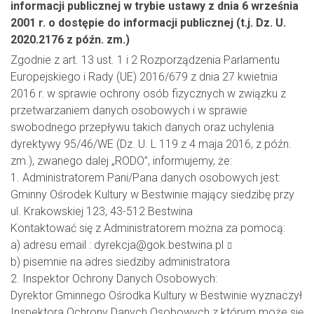
informacji publicznej w trybie ustawy z dnia 6 września
2001 r. o dostępie do informacji publicznej (t.j. Dz. U.
2020.2176 z późn. zm.)
Zgodnie z art. 13 ust. 1 i 2 Rozporządzenia Parlamentu
Europejskiego i Rady (UE) 2016/679 z dnia 27 kwietnia
2016 r. w sprawie ochrony osób fizycznych w związku z
przetwarzaniem danych osobowych i w sprawie
swobodnego przepływu takich danych oraz uchylenia
dyrektywy 95/46/WE (Dz. U. L 119 z 4 maja 2016, z późn.
zm.), zwanego dalej „RODO”, informujemy, że:
1. Administratorem Pani/Pana danych osobowych jest:
Gminny Ośrodek Kultury w Bestwinie mający siedzibę przy
ul. Krakowskiej 123, 43-512 Bestwina
Kontaktować się z Administratorem można za pomocą:
a) adresu email :
dyrekcja@gok.bestwina.pl
b) pisemnie na adres siedziby administratora
2. Inspektor Ochrony Danych Osobowych:
Dyrektor Gminnego Ośrodka Kultury w Bestwinie wyznaczył
Inspektora Ochrony Danych Osobowych z którym może się