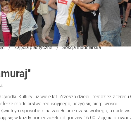
jęć
Zajęcia plastyczne
Sekcja modelarska
amuraj"
94
rodku Kultury już wiele lat. Zrzesza dzieci i młodzież z terenu
sferze modelarstwa redukcyjnego, uczyć się cierpliwości,
są świetnym sposobem na zapełnianie czasu wolnego, a nade w
wają się w każdy poniedziałek od godziny 16.00. Zajęcia prowad