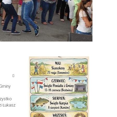
 Gminy
szystko
zi Łukasz