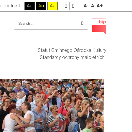
h Contrast
Aa
Aa
Aa
A-
A
A+
Statut Gminnego Ośrodka Kultury
Standardy ochrony małoletnich