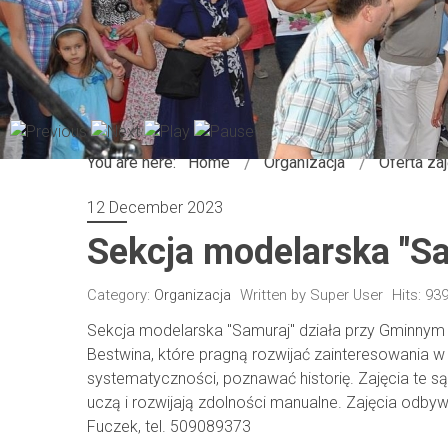
You are here:
Home
Organizacja
Oferta za
12 December 2023
Sekcja modelarska "S
Category:
Organizacja
Written by
Super User
Hits: 93
Sekcja modelarska "Samuraj" działa przy Gminnym Oś
Bestwina, które pragną rozwijać zainteresowania w 
systematyczności, poznawać historię. Zajęcia te 
uczą i rozwijają zdolności manualne. Zajęcia odby
Fuczek, tel. 509089373