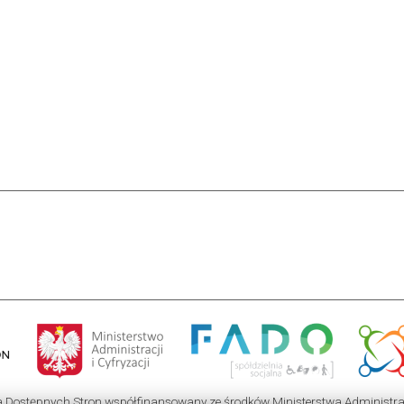
a Dostępnych Stron współfinansowany ze środków Ministerstwa Administracj