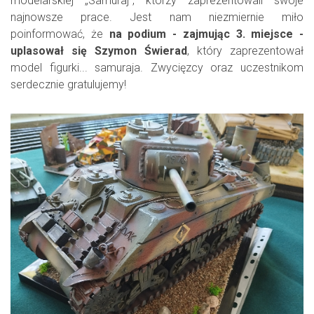
modelarskiej „Samuraj", którzy zaprezentowali swoje
najnowsze prace. Jest nam niezmiernie miło
poinformować, że
na podium - zajmując 3. miejsce -
uplasował się Szymon Świerad
, który zaprezentował
model figurki... samuraja. Zwycięzcy oraz uczestnikom
serdecznie gratulujemy!